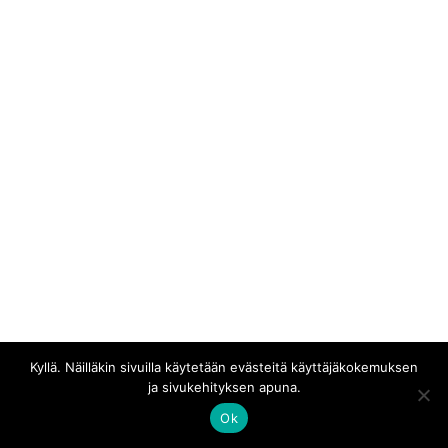
Kaikki materiaali © Erakossa
Kyllä. Näilläkin sivuilla käytetään evästeitä käyttäjäkokemuksen
ja sivukehityksen apuna.
Ok