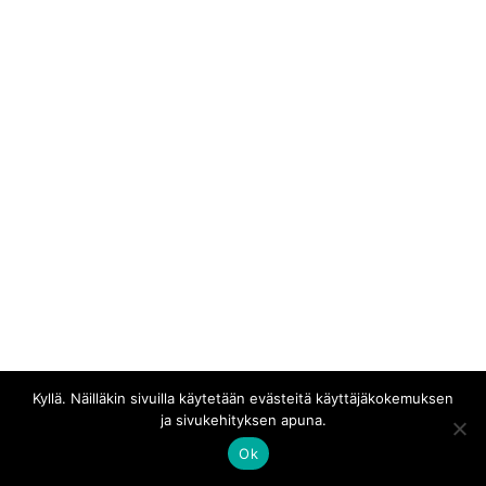
Kaikki materiaali © Erakossa
Kyllä. Näilläkin sivuilla käytetään evästeitä käyttäjäkokemuksen
ja sivukehityksen apuna.
Ok