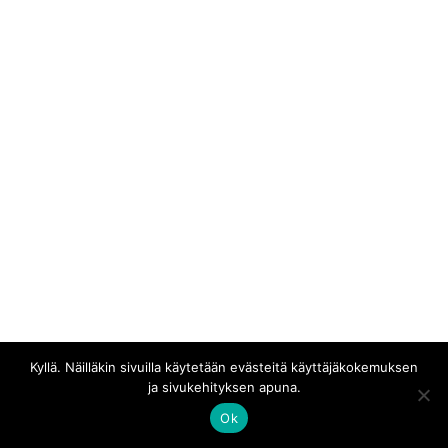
Kaikki materiaali © Erakossa
Kyllä. Näilläkin sivuilla käytetään evästeitä käyttäjäkokemuksen
ja sivukehityksen apuna.
Ok