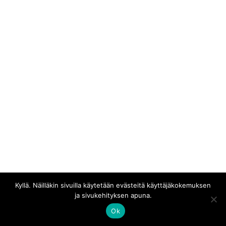
Kaikki materiaali © Erakossa
Kyllä. Näilläkin sivuilla käytetään evästeitä käyttäjäkokemuksen
ja sivukehityksen apuna.
Ok