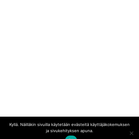
Tervetuloa ERA-Shop verkkokauppaan. Täältä löydät kaikki
viralliset Erakossa-tuotteet. Jokaisella tilauksella tuet
suoraan artistia. Tuotteet valmistetaan yksittäiskappaleina
tilauksesta tehtaalla, joten palautukset eivät viallisia
tuotteita lukuunottamatta ole valitettavasti mahdollisia.
Tutustu siis kokotaulukkoihin huolellisesti ja kysy
yhteydenottolomakkeella lisätietoja, jos joku asia
askarruttaa. Kaupan toimitusehdot löydät
täältä
.
Jos tuotteen väri ei miellytä tai haluaisit vastaavan
tuotteen jollain erilaisella painatuksella, ideoita otetaan
mielellään vastaan
palautelomakkeella
.
Kyllä. Näilläkin sivuilla käytetään evästeitä käyttäjäkokemuksen
ja sivukehityksen apuna.