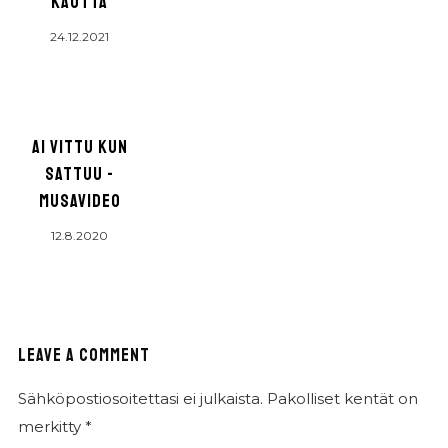
KAUTTA
24.12.2021
AI VITTU KUN
SATTUU -
MUSAVIDEO
12.8.2020
LEAVE A COMMENT
Sähköpostiosoitettasi ei julkaista.
Pakolliset kentät on
merkitty
*