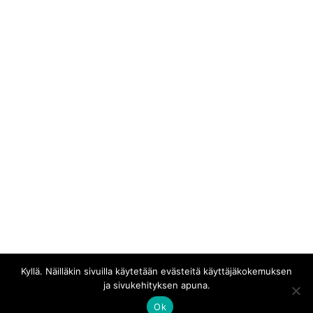
Verkkosivusto
This site uses Akismet to reduce spam.
Learn how
your comment data is processed.
Kyllä. Näilläkin sivuilla käytetään evästeitä käyttäjäkokemuksen
ja sivukehityksen apuna.
Kaikki materiaali © Erakossa
Ok