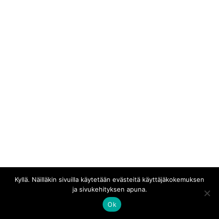
tehtaalla, joten palautukset eivät viallisia tuotteita
lukuunottamatta ole valitettavasti mahdollisia. Tutustu siis
kokotaulukkoihin huolellisesti ja kysy yhteydenottolomakkeella
lisätietoja, jos joku asia askarruttaa. Kaupan toimitusehdot
löydät
täältä
.
Jos tuotteen väri ei miellytä tai haluaisit vastaavan tuotteen
jollain erilaisella painatuksella, ideoita otetaan mielellään vastaan
palautelomakkeella
.
Kyllä. Näilläkin sivuilla käytetään evästeitä käyttäjäkokemuksen
ja sivukehityksen apuna.
Kaikki materiaali © Erakossa
Ok