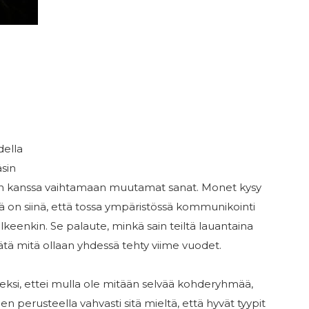
della
äsin
ön kanssa vaihtamaan muutamat sanat. Monet kysy
istä on siinä, että tossa ympäristössä kommunikointi
älkeenkin. Se palaute, min
kä sain teiltä lauantaina
tätä mitä ollaan yhdessä tehty viime vuodet.
eksi, ettei mulla ole mitään selvää kohderyhmää,
jen perusteella vahvasti sitä mieltä, että hyvät tyypit