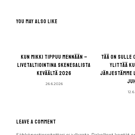
YOU MAY ALSO LIKE
KUN MIKKI TIPPUU MENNÄÄN –
TÄÄ ON SULLE 
LIVETALTIOINTINA SKENESALISTA
YLITTÄÄ K
KEVÄÄLTÄ 2026
JÄRJESTÄMME 
JU
26.6.2026
12.6
LEAVE A COMMENT
Sähköpostiosoitettasi ei julkaista.
Pakolliset kentät 