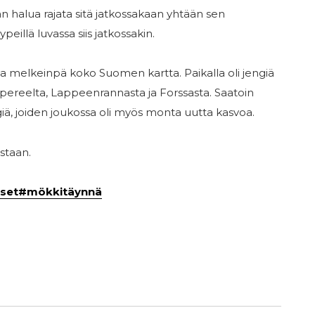
halua rajata sitä jatkossakaan yhtään sen
eillä luvassa siis jatkossakin.
na melkeinpä koko Suomen kartta. Paikalla oli jengiä
mpereelta, Lappeenrannasta ja Forssasta. Saatoin
iä, joiden joukossa oli myös monta uutta kasvoa.
staan.
set
#mökkitäynnä