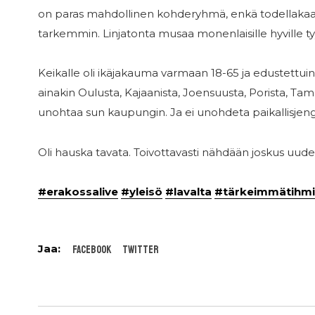
on paras mahdollinen kohderyhmä, enkä todellakaan 
tarkemmin. Linjatonta musaa monenlaisille hyville tyyp
Keikalle oli ikäjakauma varmaan 18-65 ja edustettui
ainakin Oulusta, Kajaanista, Joensuusta, Porista, Ta
unohtaa sun kaupungin. Ja ei unohdeta paikallisjeng
Oli hauska tavata. Toivottavasti nähdään joskus uude
#erakossalive
#yleisö
#lavalta
#tärkeimmätihmi
Facebook
Twitter