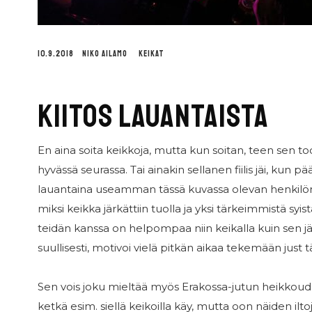
10.9.2018
NIKO AILAMO
KEIKAT
KIITOS LAUANTAISTA
En aina soita keikkoja, mutta kun soitan, teen sen to
hyvässä seurassa. Tai ainakin sellanen fiilis jäi, kun pä
lauantaina useamman tässä kuvassa olevan henkil
miksi keikka järkättiin tuolla ja yksi tärkeimmistä sy
teidän kanssa on helpompaa niin keikalla kuin sen j
suullisesti, motivoi vielä pitkän aikaa tekemään just 
Sen vois joku mieltää myös Erakossa-jutun heikkoud
ketkä esim. siellä keikoilla käy, mutta oon näiden ilto