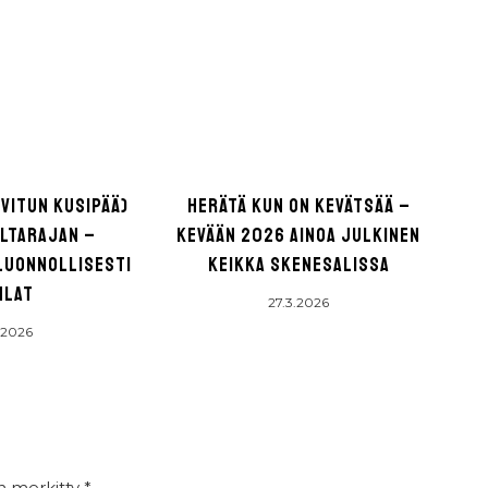
(VITUN KUSIPÄÄ)
HERÄTÄ KUN ON KEVÄTSÄÄ –
ULTARAJAN –
KEVÄÄN 2026 AINOA JULKINEN
LUONNOLLISESTI
KEIKKA SKENESALISSA
HLAT
27.3.2026
.2026
on merkitty
*