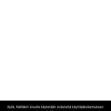
Genrerajatonta
Julkaisut
Keikat
Mediassa
Musiikkipalvelut
Soittolistat
Tajunnanvirtaa
Uutiset
Videot
Kyllä. Näilläkin sivuilla käytetään evästeitä käyttäjäkokemuksen